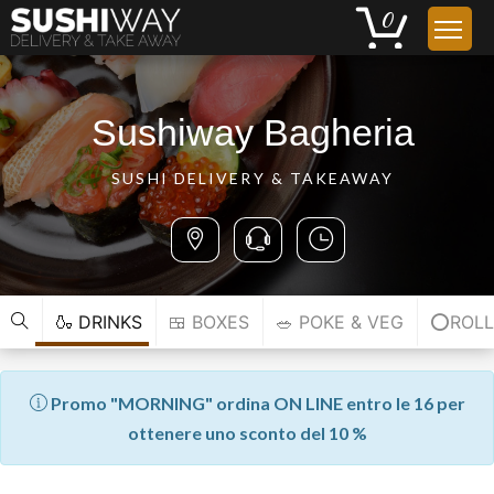
Sushiway Bagheria
SUSHI DELIVERY & TAKEAWAY
🍶 DRINKS
🍱 BOXES
🥗 POKE & VEG
⭕ROLL
Promo "MORNING" ordina ON LINE entro le 16 per
ottenere uno sconto del 10 %