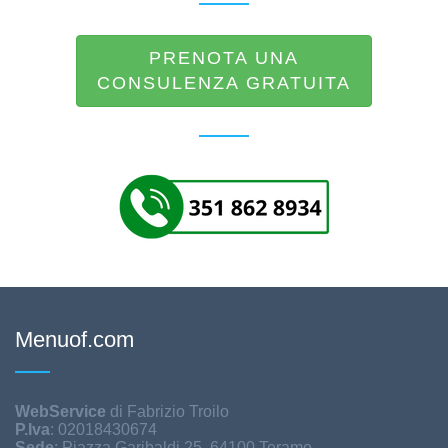
PRENOTA UNA
CONSULENZA GRATUITA
Menuof.com
WebService
di Fabrizio Troilo
P.Iva
: 02018430674
Sede
: Piazza Garibaldi 25, 64100 Teramo