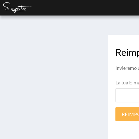
Reimp
Invieremo u
La tua E-ma
REIMP